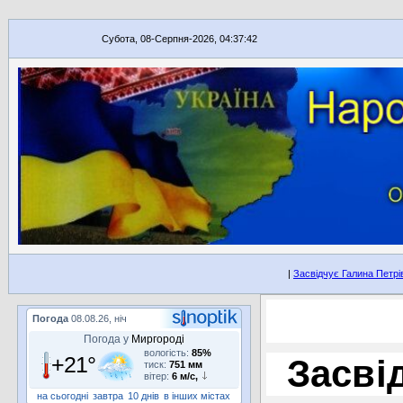
Субота, 08-Серпня-2026, 04:37:42
|
Засвідчує Галина Петр
Погода
08.08.26, ніч
Погода у
Миргороді
вологість:
85%
+21°
Засві
тиск:
751 мм
вітер:
6 м/с,
на сьогодні
завтра
10 днів
в інших містах