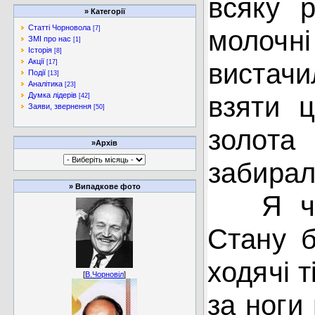
всяку
»
Категорії
Статті Чорновола
молочні
[7]
ЗМІ про нас
[1]
Історія
[8]
Акції
вистач
[17]
Події
[13]
Аналітика
[23]
взяти ц
Думка лідерів
[42]
Заяви, звернення
[50]
золота 
»Архів
забирал
»
Випадкове фото
Я
Стану б
ходячі т
[
В.Чорновіл
]
за ноги