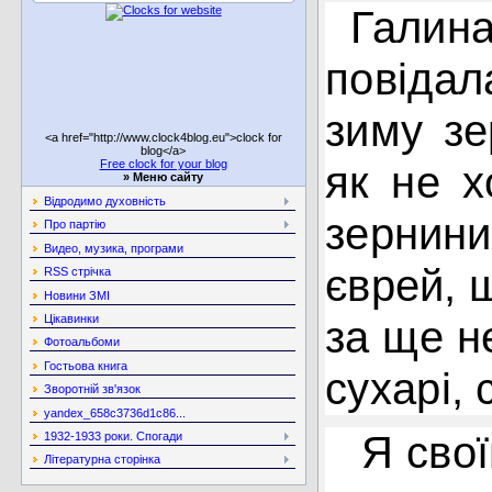
Галина
повідал
зиму зе
<a href="http://www.clock4blog.eu">clock for
blog</a>
Free clock for your blog
як не х
»
Меню сайту
Відродимо духовність
зернини
Про партію
Видео, музика, програми
єврей, 
RSS стрічка
Новини ЗМІ
Цікавинки
за ще н
Фотоальбоми
Гостьова книга
сухарі, 
Зворотній зв'язок
yandex_658c3736d1c86...
Я сво
1932-1933 роки. Спогади
Літературна сторінка