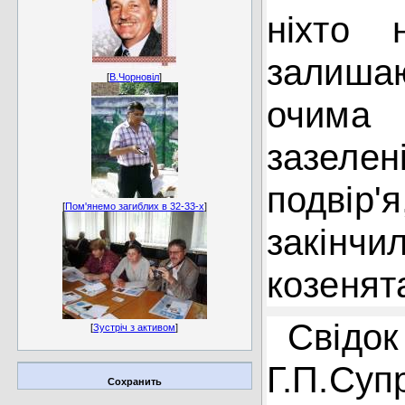
ніхто 
залишаю
[
В.Чорновіл
]
очима 
зазеле
подвір'
[
Пом'янемо загиблих в 32-33-х
]
закінч
козенята
Свідо
[
Зустріч з активом
]
Г.П.Суп
Сохранить