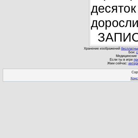
дес
доросли
ЗАПИС
Хранение изображений
бесплатны
Бои:
с
Медицинские
Если ты в игре
пр
Жми сейчас:
интер
Cop
Конс