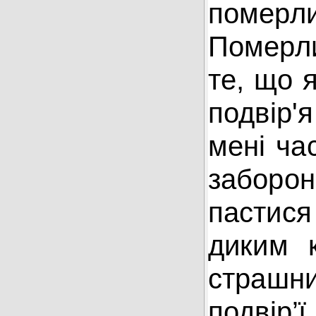
померли
Померл
те, що я
подвір'
мені ча
заборони
пастис
диким 
страшн
подвір’