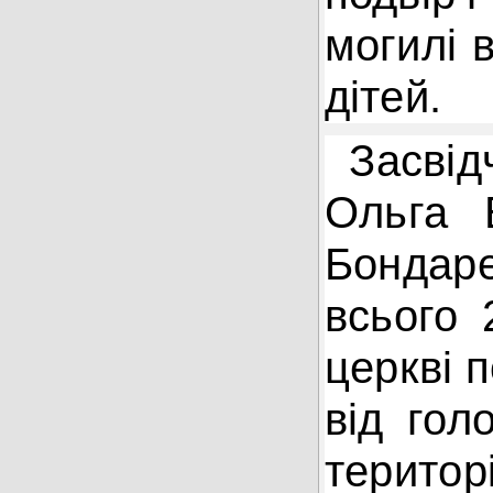
могилі 
дітей.
Засвід
Ольга 
Бондаре
всього 
церкві п
від гол
територ