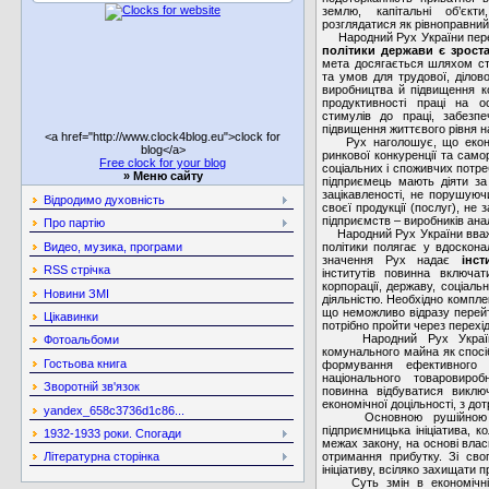
землю, капітальні об’єкт
розглядатися як рівноправний 
Народний Рух України пер
політики держави є зрост
мета досягається шляхом ств
та умов для трудової, ділов
виробництва й підвищення ко
продуктивності праці на о
стимулів до праці, забезпе
підвищення життєвого рівня н
<a href="http://www.clock4blog.eu">clock for
Рух наголошує, що економ
blog</a>
ринкової конкуренції та сам
Free clock for your blog
соціальних і споживчих потр
»
Меню сайту
підприємець мають діяти за 
зацікавленості, не порушуюч
Відродимо духовність
своєї продукції (послуг), н
підприємств – виробників анал
Про партію
Народний Рух України вважа
політики полягає у вдоскона
Видео, музика, програми
значення Рух надає
інсти
RSS стрічка
інститутів повинна включат
корпорації, державу, соціал
Новини ЗМІ
діяльністю. Необхідно комплек
що неможливо відразу перейти
Цікавинки
потрібно пройти через перехід
Народний Рух України р
Фотоальбоми
комунального майна як спосі
Гостьова книга
формування ефективного в
національного товаровиро
Зворотній зв'язок
повинна відбуватися виключ
економічної доцільності, з до
yandex_658c3736d1c86...
Основною рушійною сил
підприємницька ініціатива, к
1932-1933 роки. Спогади
межах закону, на основі влас
отримання прибутку. Зі св
Літературна сторінка
ініціативу, всіляко захищати 
Суть змін в економічній п