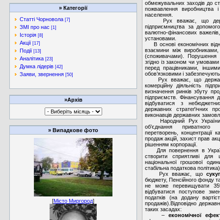
обмежувальних заходів до ст
»
Категорії
пожвавлення виробництва і
населення.
Статті Чорновола
[7]
Рух вважає, що держав
підприємництва
за допомог
ЗМІ про нас
[1]
валютно-фінансових важелів
Історія
[8]
установами.
Акції
[17]
В основі економічних відно
взаємини між виробниками,
Події
[13]
(споживачами). Порушення д
Аналітика
[23]
згідно із законом чи умовами
Думка лідерів
[42]
перед працівниками, іншим
обов’язковими і забезпечують
Заяви, звернення
[50]
Рух вважає, що держава 
комерційну діяльність підпр
визначення ринків збуту прод
підприємств. Фінансування д
»Архів
відбуватися з небюджетни
державних стратеґічних пр
виконавців державних замовл
Народний Рух України на
об’єднання приватного п
»
Випадкове фото
перетворень, концентрації ка
продаж акцій, захист прав акц
рішенням корпорації.
Для повернення в Україну 
створити сприятливі для ц
національної грошової одини
стабільна податкова політика)
Рух вважає, що
суку
бюджету, Пенсійного фонду та
не може перевищувати 35
відбуватися поступове зме
податків (на додану вартіс
[
Місто Миргород
]
продажів).Відповідно держав
таких засадах:
–
економічної ефек