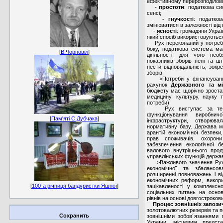
ефективному перерозподілові 
- простоти
: податкова с
сенсі;
- гнучкості
: податко
змінюватися в залежності від
-
ясності
: громадяни Украї
який спосіб використовуються 
Рух переконаний у потребі о
боку, податкова система має
[
В.Чорновіл
]
діяльності, для чого необ
показників зборів пені та ш
нести відповідальність, зок
зборів.
>Потреби у фінансуванні 
рахунок
Державного та мі
бюджету має щорічно зростат
медицину, культуру, науку т
потреби).
Рух виступає за те, щ
функціонування виробничо
[
Пам'яті С.Дубчака
]
інфраструктури, створюв
нормативну базу. Держава м
арантій економічної безпеки
прав споживачів, охорон
забезпечення екологічної 
валового внутрішнього про
управлінських функцій держа
>Важливого значення Рух н
економічної та збалансов
розширенні повноважень і ві
економічних реформ, викорис
[
100-а річниця бандуристки Яшної
]
зацікавленості у комплексно
соціальних питань на осно
рівнів на основі довгостроко
Процес зовнішніх запози
золотовалютних резервів та 
Сохранить
зовнішніми зобов´язаннями 
України, місцевим предст