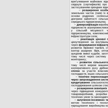
вреґулювання майнових від
свідоцтв (сертифікатів) пр
застосуванням орендних відно
–
розширення особи
земельних часток (паїв) їх 
основи родинних селянськи
доктрини зайнятості сільс
середнього підприємництва;
–
диверсифікація
виробнич
підприємств агропромисловог
у сільській місцевості ч
підприємництва, комплексний
інфраструктури села;
–
реалізація цінової 
ціноутворення на внутрішнь
через
формування інфрастр
розвиток біржової торгівлі,
контор аграрних бірж, опто
аукціонів живої худоби, загот
тому числі через систему 
моніторингу;
–
розвиток сільського
тому числі мережі машинно
кооперативного руху дрібни
спілок
за участю власникі
господарств, інших сільськог
–
технічне переоснаще
через запровадження сист
кредитування
сільськогоспо
господарювання шляхом створ
– розширення зовнішніх 
через підвищення конкуренто
товаровиробників, розробк
технічних умов та законодавч
–
залучення іноземних та
метою технічного і технол
нарощування виробництва кон