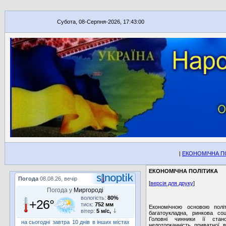
Субота, 08-Серпня-2026, 17:43:00
|
ЕКОНОМІЧНА П
ЕКОНОМІЧНА ПОЛІТИКА
Погода
08.08.26, вечір
[
версія для друку
]
Погода у
Миргороді
вологість:
80%
+26°
тиск:
752 мм
Економічною основою полі
вітер:
5 м/с,
багатоукладна, ринкова соц
Головні чинники її стан
на сьогодні
завтра
10 днів
в інших містах
недоторканність приватної 