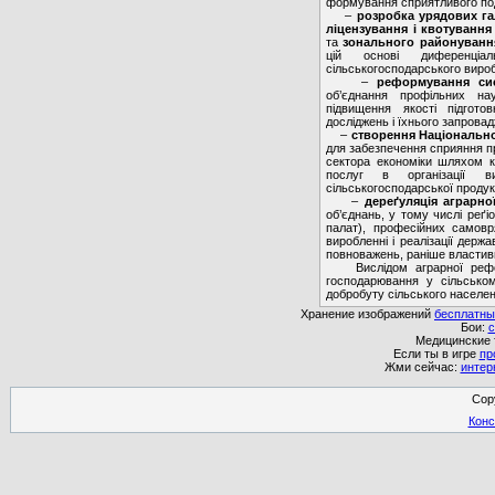
формування сприятливого пода
–
розробка урядових га
ліцензування і квотування
та
зонального районуванн
цій основі диференціал
сільськогосподарського виро
–
реформування си
об’єднання профільних н
підвищення якості підгото
досліджень і їхнього запрова
–
створення Національно
для забезпечення
сприяння п
сектора економіки шляхом ко
послуг в організації в
сільськогосподарської продукц
–
дереґуляція аграрно
об’єднань, у тому числі реґ
палат), професійних самовря
виробленні і реалізації держа
повноважень, раніше властив
Вислідом аграрної рефор
господарювання у сільськом
добробуту сільського населен
Хранение изображений
бесплатны
Бои:
с
Медицинские
Если ты в игре
пр
Жми сейчас:
интер
Cop
Конс