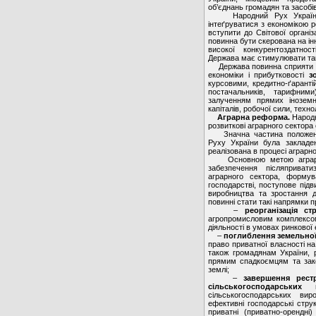
об’єднань громадян та засобі
Народний Рух України в
інтеґруватися з економікою р
вступити до Світової організа
повинна бути скерована на і
високої конкурентоздатност
Держава має стимулювати таку
Держава повинна сприяти пі
економіки і прибутковості
зо
курсовими, кредитно-ґарант
постачальників, тарифним
залученням прямих іноземни
капіталів, робочої сили, техн
Аграрна реформа.
Народн
розвиткові аграрного сектора 
Значна частина положень 
Руху України була закладе
реалізована в процесі аграрн
Основною метою аграрної
забезпечення післяпривати
аграрного сектора, форму
господарстві, поступове під
виробництва та зростання д
повинні стати такі напрямки 
–
реорганізація с
агропромисловим комплексом
діяльності в умовах ринкової 
–
поглиблення земельно
право приватної власності н
також громадянам України, 
прямим спадкоємцям та зак
землі;
–
завершення рест
сільськогосподарськи
сільськогосподарських вир
ефективні господарські стру
приватні (приватно-орендні)