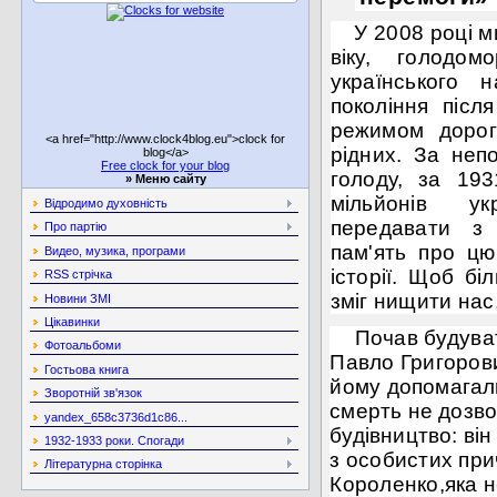
У 2008 році м
віку, голодо
українського
н
покоління післ
режимом доро
<a href="http://www.clock4blog.eu">clock for
рідних. За неп
blog</a>
Free clock for your blog
голоду, за 193
»
Меню сайту
мільйонів у
Відродимо духовність
передавати з 
Про партію
пам'ять про цю
Видео, музика, програми
історії. Щоб б
RSS стрічка
зміг нищити нас,
Новини ЗМІ
Цікавинки
Почав будуват
Фотоальбоми
Павло Григоров
Гостьова книга
йому
допомагал
Зворотній зв'язок
смерть не дозво
yandex_658c3736d1c86...
будівництво: ві
1932-1933 роки. Спогади
з особистих при
Літературна сторінка
Короленко,яка н