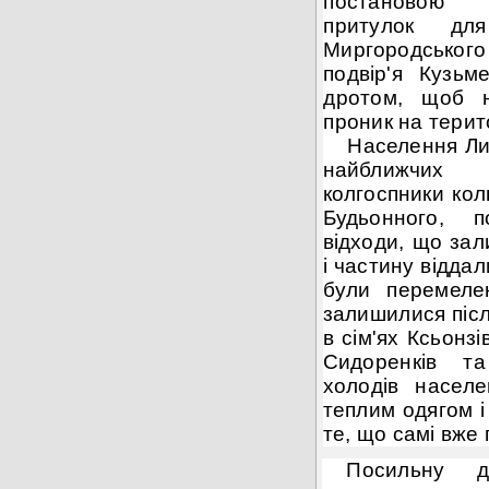
постановою 
притулок 
Миргородськог
подвір'я Кузь
дротом, щоб н
проник на терит
Населення Лич
найближчих
колгоспники кол
Будьонного, п
відходи, що за
і частину віддал
були перемелен
залишилися після
в сім'ях Ксьонзі
Сидоренків т
холодів насел
теплим одягом 
те, що самі вже
Посильну д