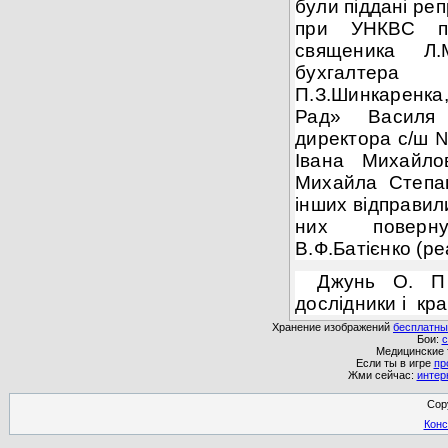
були піддані
реп
при УНКВС по
священика Л.М
бухгалтера 
П.З.Шинкаренка,
Рад» Василя 
директора с/ш №
Івана Михайло
Михайла Степан
інших відправил
них поверн
В.Ф.Батієнко (ре
Джунь О. П 
дослідники і
кра
Хранение изображений
бесплатны
Бои:
с
Медицинские
Если ты в игре
пр
Жми сейчас:
интер
Cop
Конс