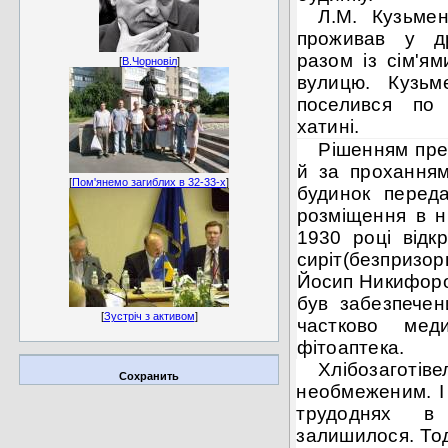
Л.М. Кузьмен
проживав у др
разом із сім'я
[
В.Чорновіл
]
вулицю. Кузьм
поселився по 
хатині.
Рішенням пре
й за проханням
[
Пом'янемо загиблих в 32-33-х
]
будинок перед
розміщення в н
1930 році відк
сиріт(безпризо
Йосип Никифоро
був забезпече
[
Зустріч з активом
]
частково мед
фітоаптека.
Хлібозаготіве
Сохранить
необмеженим. І
трудоднях в
залишилося. Тод