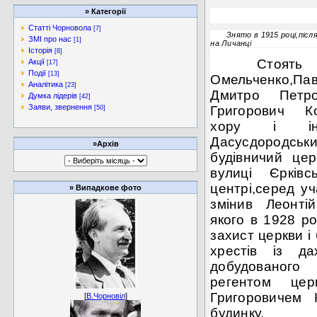
»
Категорії
Статті Чорновола
[7]
Знято в 1915 році,післ
ЗМІ про нас
[1]
на Личанці
Історія
[8]
Стоять
Акції
[17]
Події
[13]
Омельченко,Па
Аналітика
[23]
Дмитро Петро
Думка лідерів
[42]
Заяви, звернення
Григорович Ко
[50]
хору і інш
Дасусдородсь
»Архів
будівничий це
вулиці Єрків
центрі,серед уч
»
Випадкове фото
змінив Леонті
якого в 1928 ро
захист церкви і
хрестів із д
добудованого
регентом
це
Григоровичем 
[
В.Чорновіл
]
будинку.