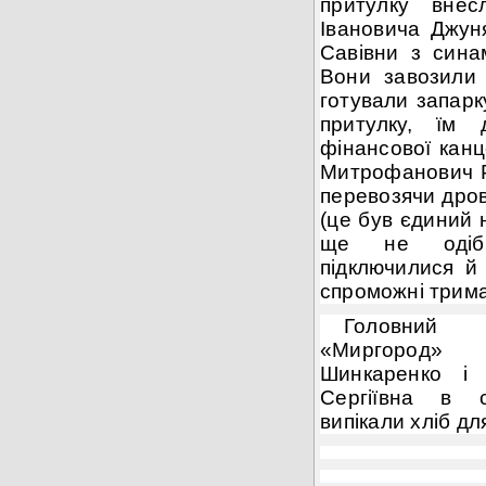
притулку внес
Івановича
Джун
Савівни з сина
Вони завозили 
готували запарк
притулку, їм
фінансової кан
Митрофанович Р
перевозячи дров
(це був єдиний 
ще не одібр
підключилися й 
спроможні трима
Головний 
«Миргород»
Шинкаренко 
Сергіївна в 
випікали хліб дл