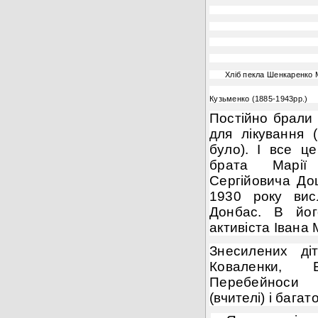
Хліб пекла Шенкаренко 
Кузьменко (1885-1943рр.)
Постійно брали
для лікування 
було). І
все це
брата Марії
Сергійовича До
1930 року вис
Донбас. В йог
активіста Івана
Знесилених ді
Коваленки, Б
Перебейноси (
(вчителі) і багат