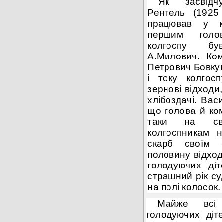
Як засвід
Рентель (1925
працював у к
першим голо
колгоспу був
А.Милович. Ко
Петрович Бовкун
і току колгос
зернові відходи
хлібоздачі. Ва
що голова й ком
таки на св
колгоспникам 
скарб своїм 
половину відход
голодуючих ді
страшний рік су
на полі колосок.
Майже всі 
голодуючих діт