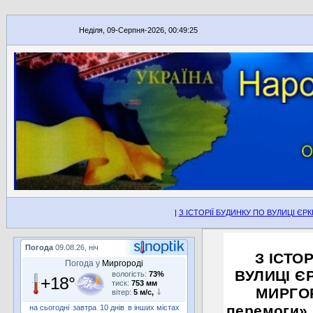
Неділя, 09-Серпня-2026, 00:49:25
|
З ІСТОРІЇ БУДИНКУ ПО ВУЛИЦІ ЄРК
Погода
09.08.26, ніч
З ІСТО
Погода у
Миргороді
ВУЛИЦІ ЄР
вологість:
73%
+18°
тиск:
753 мм
МИРГОР
вітер:
5 м/с,
перемоги» 
на сьогодні
завтра
10 днів
в інших містах