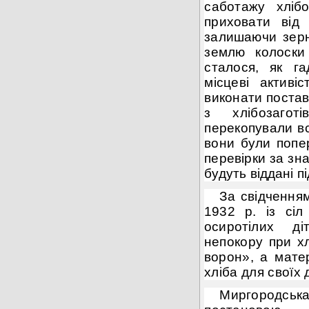
саботажу
хліб
приховати від 
залишаючи зер
землю колоски
сталося, як га
місцеві активі
виконати поста
з хлібозагот
перекопували вс
вони були попер
перевірки за зн
будуть
віддані пі
За свідченням
1932 р. із сіл
осиротілих
д
непокору при х
ворон», а мате
хліба для своїх 
Миргород